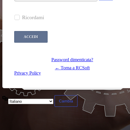
Ricordami
Password dimenticata?
← Torna a RCSoft
Privacy Policy