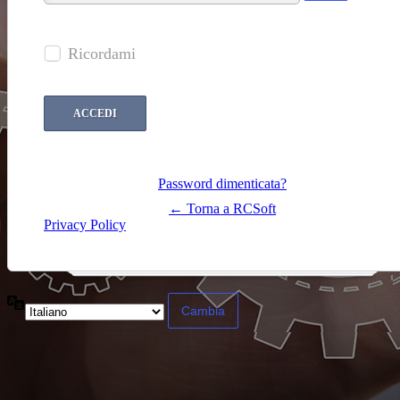
Ricordami
Password dimenticata?
← Torna a RCSoft
Privacy Policy