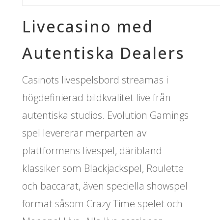
Livecasino med
Autentiska Dealers
Casinots livespelsbord streamas i
högdefinierad bildkvalitet live från
autentiska studios. Evolution Gamings
spel levererar merparten av
plattformens livespel, däribland
klassiker som Blackjackspel, Roulette
och baccarat, även speciella showspel
format såsom Crazy Time spelet och