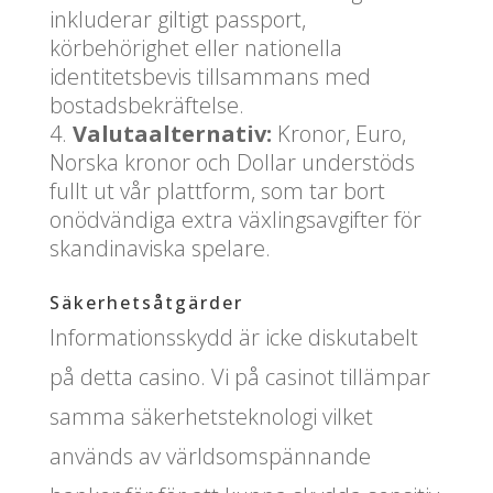
inkluderar giltigt passport,
körbehörighet eller nationella
identitetsbevis tillsammans med
bostadsbekräftelse.
Valutaalternativ:
Kronor, Euro,
Norska kronor och Dollar understöds
fullt ut vår plattform, som tar bort
onödvändiga extra växlingsavgifter för
skandinaviska spelare.
Säkerhetsåtgärder
Informationsskydd är icke diskutabelt
på detta casino. Vi på casinot tillämpar
samma säkerhetsteknologi vilket
används av världsomspännande