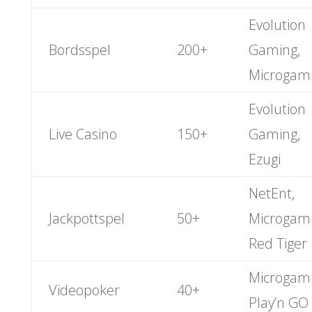
Evolution
Bordsspel
200+
Gaming,
Microgam
Evolution
Live Casino
150+
Gaming,
Ezugi
NetEnt,
Jackpottspel
50+
Microgami
Red Tiger
Microgami
Videopoker
40+
Play’n GO