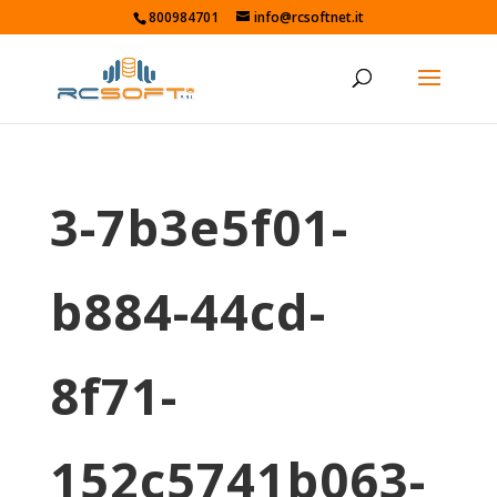
800984701
info@rcsoftnet.it
3-7b3e5f01-
b884-44cd-
8f71-
152c5741b063-