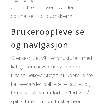
over nittifem prosent av titlene
optimalisert for touchskjerm.
Brukeropplevelse
og navigasjon
Grensesnittet vårt er strukturert med
kategorier i hovedmenyen for rask
tilgang. Søkeverktøyet inkluderer filtre
for leverandør, spilltype, volatilitet og
tematikk. Vi har innført en “fortsett å
spille”-funksjon som husker hvor