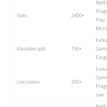
NetEn
Prag
Slots
2400+
Play,
Micr
Evolu
Klassiske spill
150+
Gami
Ezugi
Evolu
Gami
Live-casino
200+
Prag
Live
NetEn