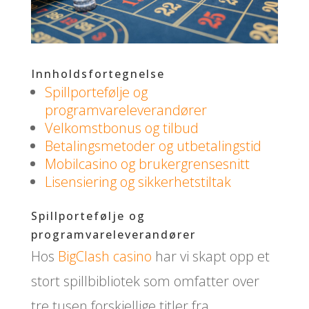
Innholdsfortegnelse
Spillportefølje og
programvareleverandører
Velkomstbonus og tilbud
Betalingsmetoder og utbetalingstid
Mobilcasino og brukergrensesnitt
Lisensiering og sikkerhetstiltak
Spillportefølje og
programvareleverandører
Hos
BigСlash casino
har vi skapt opp et
stort spillbibliotek som omfatter over
tre tusen forskjellige titler fra