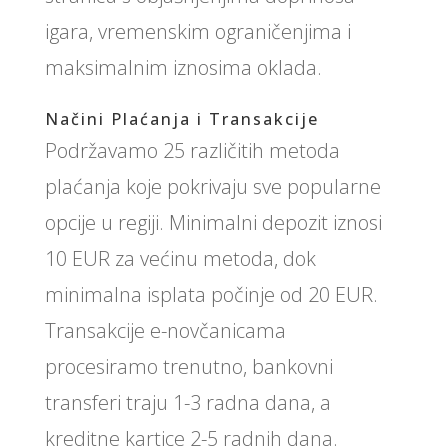
igara, vremenskim ograničenjima i
maksimalnim iznosima oklada.
Načini Plaćanja i Transakcije
Podržavamo 25 različitih metoda
plaćanja koje pokrivaju sve popularne
opcije u regiji. Minimalni depozit iznosi
10 EUR za većinu metoda, dok
minimalna isplata počinje od 20 EUR.
Transakcije e-novčanicama
procesiramo trenutno, bankovni
transferi traju 1-3 radna dana, a
kreditne kartice 2-5 radnih dana.