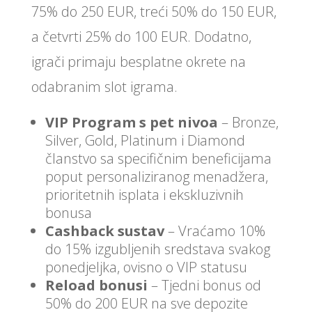
75% do 250 EUR, treći 50% do 150 EUR,
a četvrti 25% do 100 EUR. Dodatno,
igrači primaju besplatne okrete na
odabranim slot igrama.
VIP Program s pet nivoa
– Bronze,
Silver, Gold, Platinum i Diamond
članstvo sa specifičnim beneficijama
poput personaliziranog menadžera,
prioritetnih isplata i ekskluzivnih
bonusa
Cashback sustav
– Vraćamo 10%
do 15% izgubljenih sredstava svakog
ponedjeljka, ovisno o VIP statusu
Reload bonusi
– Tjedni bonus od
50% do 200 EUR na sve depozite