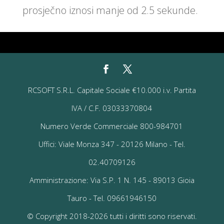
prosječno iznosi manje od 2.5 sekunde.
RCSOFT S.R.L. Capitale Sociale €10.000 i.v. Partita
IVA / C.F. 03033370804
Numero Verde Commerciale 800-984701
Uffici: Viale Monza 347 - 20126 Milano - Tel.
02.40709126
Amministrazione: Via S.P. 1 N. 145 - 89013 Gioia
Tauro - Tel. 09661946150
© Copyright 2018-2026 tutti i diritti sono riservati.