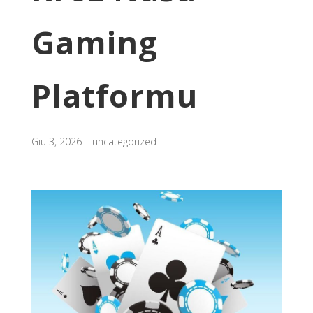
Gaming
Platformu
Giu 3, 2026
|
uncategorized