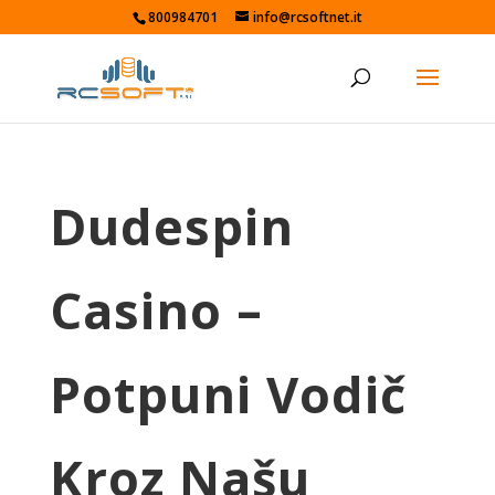
800984701
info@rcsoftnet.it
Dudespin
Casino –
Potpuni Vodič
Kroz Našu