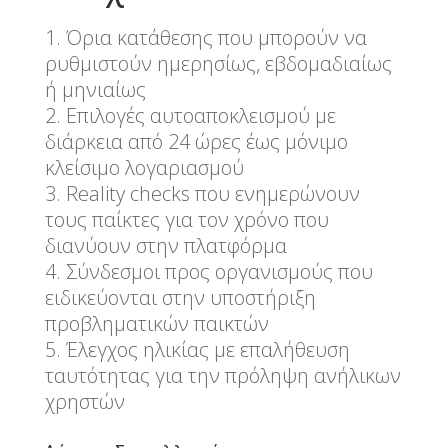
Όρια κατάθεσης που μπορούν να
ρυθμιστούν ημερησίως, εβδομαδιαίως
ή μηνιαίως
Επιλογές αυτοαποκλεισμού με
διάρκεια από 24 ώρες έως μόνιμο
κλείσιμο λογαριασμού
Reality checks που ενημερώνουν
τους παίκτες για τον χρόνο που
διανύουν στην πλατφόρμα
Σύνδεσμοι προς οργανισμούς που
ειδικεύονται στην υποστήριξη
προβληματικών παικτών
Έλεγχος ηλικίας με επαλήθευση
ταυτότητας για την πρόληψη ανήλικων
χρηστών