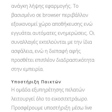
ανάγκη λήψης εφαρμογής. Το
βασισμένο σε browser περιβάλλον
εξοικονομεί χώρο αποθήκευσης ενώ
εγγυάται αυτόματες ενημερώσεις. Οι
συναλλαγές εκτελούνται με την ίδια
ασφάλεια, ενώ η διεπαφή αφής
προσθέτει επιπλέον διαδραστικότητα
στην εμπειρία.
Υποστήριξη Παικτών
Η ομάδα εξυπηρέτησης πελατών
λειτουργεί όλο το εικοσιτετράωρο.
Προσφέρουμε υποστήριξη μέσω live