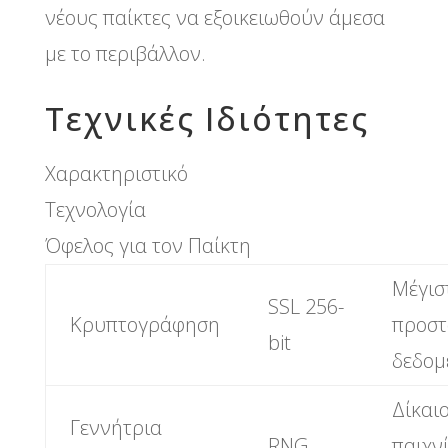
νέους παίκτες να εξοικειωθούν άμεσα
με το περιβάλλον.
Τεχνικές Ιδιότητες
Χαρακτηριστικό
Τεχνολογία
Όφελος για τον Παίκτη
Μέγισ
SSL 256-
Κρυπτογράφηση
προστ
bit
δεδομ
Δίκαι
Γεννήτρια
RNG
παιχνί