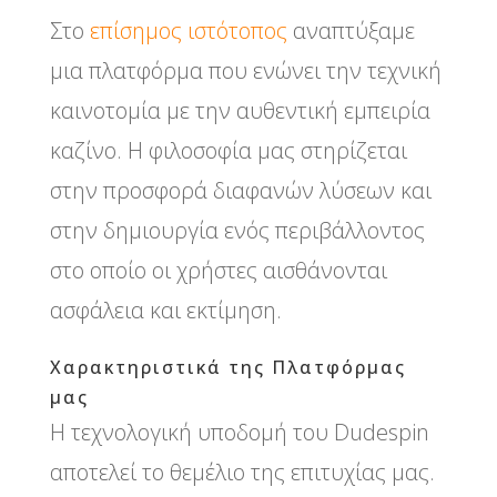
Στο
επίσημος ιστότοπος
αναπτύξαμε
μια πλατφόρμα που ενώνει την τεχνική
καινοτομία με την αυθεντική εμπειρία
καζίνο. Η φιλοσοφία μας στηρίζεται
στην προσφορά διαφανών λύσεων και
στην δημιουργία ενός περιβάλλοντος
στο οποίο οι χρήστες αισθάνονται
ασφάλεια και εκτίμηση.
Χαρακτηριστικά της Πλατφόρμας
μας
Η τεχνολογική υποδομή του Dudespin
αποτελεί το θεμέλιο της επιτυχίας μας.