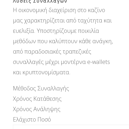
Λύσεις Συναλλαγών
Η οικονομική διαχείριση στο καζίνο
μας χαρακτηρίζεται από ταχύτητα και
ευελιξία. Υποστηρίζουμε ποικιλία
μεθόδων που καλύπτουν κάθε ανάγκη,
από παραδοσιακές τραπεζικές
συναλλαγές μέχρι μοντέρνα e-wallets
και κρυπτονομίσματα.
Μέθοδος Συναλλαγής
Χρόνος Κατάθεσης
Χρόνος Ανάληψης
Ελάχιστο Ποσό