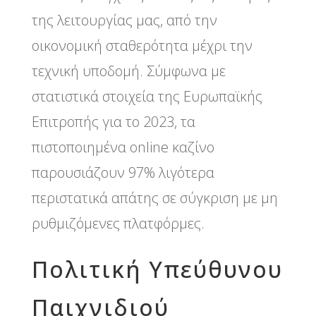
της λειτουργίας μας, από την
οικονομική σταθερότητα μέχρι την
τεχνική υποδομή. Σύμφωνα με
στατιστικά στοιχεία της Ευρωπαϊκής
Επιτροπής για το 2023, τα
πιστοποιημένα online καζίνο
παρουσιάζουν 97% λιγότερα
περιστατικά απάτης σε σύγκριση με μη
ρυθμιζόμενες πλατφόρμες.
Πολιτική Υπεύθυνου
Παιχνιδιού