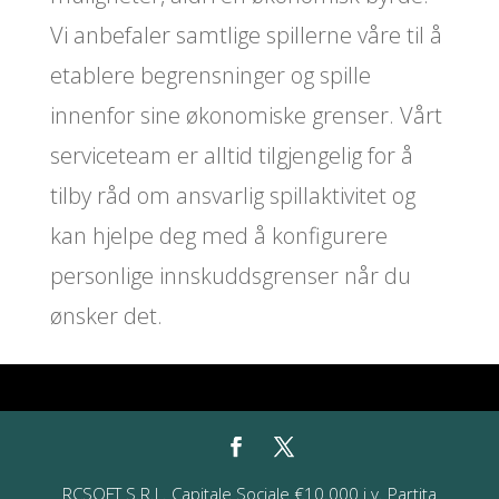
Vi anbefaler samtlige spillerne våre til å
etablere begrensninger og spille
innenfor sine økonomiske grenser. Vårt
serviceteam er alltid tilgjengelig for å
tilby råd om ansvarlig spillaktivitet og
kan hjelpe deg med å konfigurere
personlige innskuddsgrenser når du
ønsker det.
RCSOFT S.R.L. Capitale Sociale €10.000 i.v. Partita