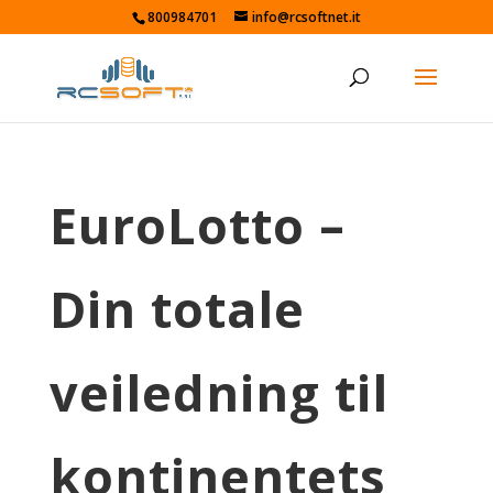
800984701
info@rcsoftnet.it
EuroLotto –
Din totale
veiledning til
kontinentets