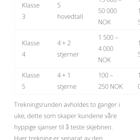
Klasse
5
50 000
3
hovedtall
NOK
1 500 –
Klasse
4 + 2
4 000
4
stjerner
NOK
Klasse
4 + 1
100 –
5
stjerne
250 NOK
Trekningsrunden avholdes to ganger i
uke, dette som skaper kundene våre
hyppige sjanser til å teste skjebnen.
Hver trekning er separat av den