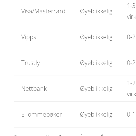
1-3
Visa/Mastercard
Øyeblikkelig
vir
Vipps
Øyeblikkelig
0-2
Trustly
Øyeblikkelig
0-2
1-2
Nettbank
Øyeblikkelig
vir
E-lommebøker
Øyeblikkelig
0-1