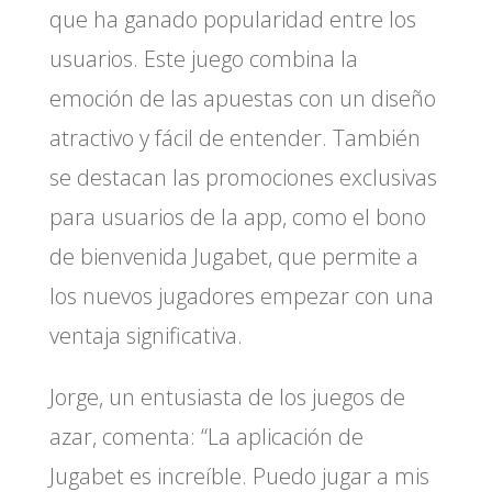
que ha ganado popularidad entre los
usuarios. Este juego combina la
emoción de las apuestas con un diseño
atractivo y fácil de entender. También
se destacan las promociones exclusivas
para usuarios de la app, como el bono
de bienvenida Jugabet, que permite a
los nuevos jugadores empezar con una
ventaja significativa.
Jorge, un entusiasta de los juegos de
azar, comenta: “La aplicación de
Jugabet es increíble. Puedo jugar a mis