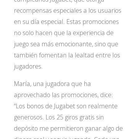
recompensas especiales a los usuarios
en su día especial. Estas promociones
no solo hacen que la experiencia de
juego sea más emocionante, sino que
también fomentan la lealtad entre los
jugadores.
María, una jugadora que ha
aprovechado las promociones, dice:
“Los bonos de Jugabet son realmente
generosos. Los 25 giros gratis sin
depósito me permitieron ganar algo de