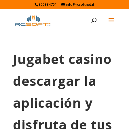
800984701
info@rcsoftnet.it
Jugabet casino
descargar la
aplicación y
disfruta de tus