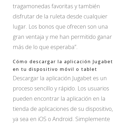
tragamonedas favoritas y también
disfrutar de la ruleta desde cualquier
lugar. Los bonos que ofrecen son una
gran ventaja y me han permitido ganar
más de lo que esperaba”.
Cómo descargar la aplicación Jugabet
en tu dispositivo móvil o tablet
Descargar la aplicación Jugabet es un
proceso sencillo y rápido. Los usuarios
pueden encontrar la aplicación en la
tienda de aplicaciones de su dispositivo,
ya sea en iOS o Android. Simplemente