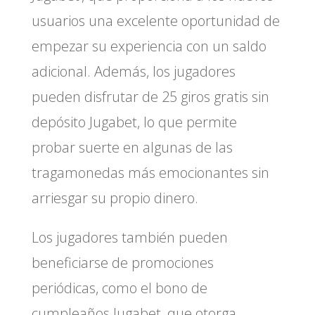
usuarios una excelente oportunidad de
empezar su experiencia con un saldo
adicional. Además, los jugadores
pueden disfrutar de 25 giros gratis sin
depósito Jugabet, lo que permite
probar suerte en algunas de las
tragamonedas más emocionantes sin
arriesgar su propio dinero.
Los jugadores también pueden
beneficiarse de promociones
periódicas, como el bono de
cumpleaños Jugabet, que otorga