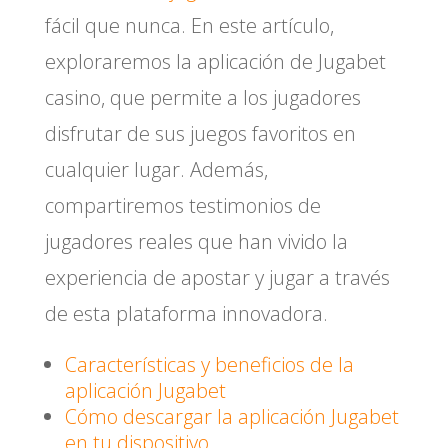
fácil que nunca. En este artículo,
exploraremos la aplicación de Jugabet
casino, que permite a los jugadores
disfrutar de sus juegos favoritos en
cualquier lugar. Además,
compartiremos testimonios de
jugadores reales que han vivido la
experiencia de apostar y jugar a través
de esta plataforma innovadora.
Características y beneficios de la
aplicación Jugabet
Cómo descargar la aplicación Jugabet
en tu dispositivo