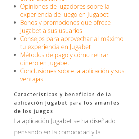
Opiniones de jugadores sobre la
experiencia de juego en Jugabet
Bonos y promociones que ofrece
Jugabet a sus usuarios
Consejos para aprovechar al máximo
tu experiencia en Jugabet
Métodos de pago y cómo retirar
dinero en Jugabet
Conclusiones sobre la aplicación y sus
ventajas
Características y beneficios de la
aplicación Jugabet para los amantes
de los juegos
La aplicación Jugabet se ha diseñado
pensando en la comodidad y la