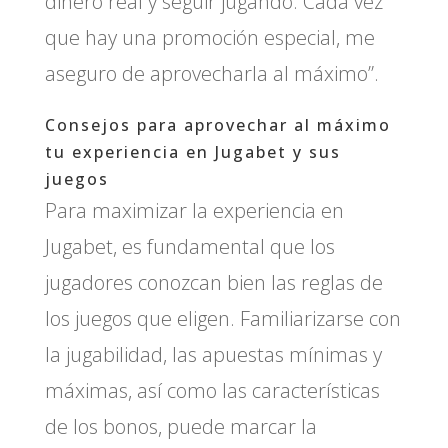
dinero real y seguir jugando. Cada vez
que hay una promoción especial, me
aseguro de aprovecharla al máximo”.
Consejos para aprovechar al máximo
tu experiencia en Jugabet y sus
juegos
Para maximizar la experiencia en
Jugabet, es fundamental que los
jugadores conozcan bien las reglas de
los juegos que eligen. Familiarizarse con
la jugabilidad, las apuestas mínimas y
máximas, así como las características
de los bonos, puede marcar la