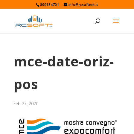
800984701
info@rcsoftnet.it
mce-date-oriz-
pos
Feb 27, 2020