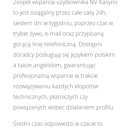
Zespół wsparcia użytkownika NV Kasyno
to jest osiągalny przez całe całą 24h,
siedem dni w tygodniu, poprzez czat w
trybie żywo, e-mail oraz przypisaną
gorącą linię telefoniczną. Dostępni
doradcy posługują się językiem polskim
a także angielskim, gwarantując
profesjonalną wsparcie w trakcie
rozwiązywaniu każdych kłopotów
technicznych, płatniczych czy
powiązanych wobec działaniem profilu.
Średni czas odpowiedzi w czacie to