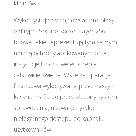
klientów.
Wykorzystujemy najnowsze protokoły
enkrypcji Secure Socket Layer 256-
bitowe, jakie reprezentują tym samym
normą ochrony aplikowanym przez
instytucje finansowe w obrębie
całkowicie świecie. Wszelka operacja
finansowa wykonywana przez naszym
kasynie trafia do przez złożony system
sprawdzenia, usuwając ryzyko
nielegalnego dostępu do kapitału
użytkowników.