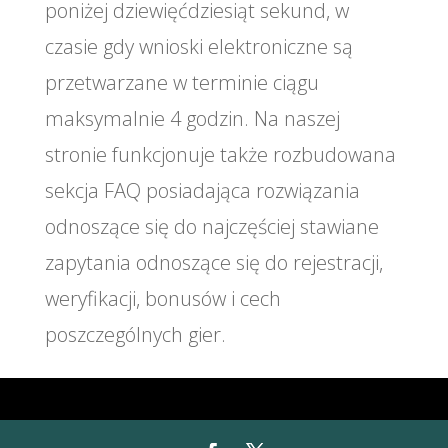
poniżej dziewięćdziesiąt sekund, w
czasie gdy wnioski elektroniczne są
przetwarzane w terminie ciągu
maksymalnie 4 godzin. Na naszej
stronie funkcjonuje także rozbudowana
sekcja FAQ posiadająca rozwiązania
odnoszące się do najczęściej stawiane
zapytania odnoszące się do rejestracji,
weryfikacji, bonusów i cech
poszczególnych gier.