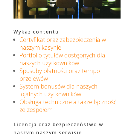
Wykaz contentu
Certyfikat oraz zabezpieczenia w
naszym kasynie
Portfolio tytułów dostępnych dla
naszych użytkowników
Sposoby płatności oraz tempo
przelewów
System bonusów dla naszych
lojalnych użytkowników
Obsługa techniczne a także łączność
ze zespołem
Licencja oraz bezpieczeństwo w
naszym naszym serwisie