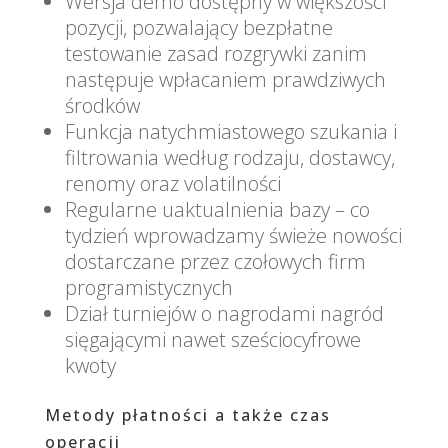
Wersja demo dostępny w większości
pozycji, pozwalający bezpłatne
testowanie zasad rozgrywki zanim
następuje wpłacaniem prawdziwych
środków
Funkcja natychmiastowego szukania i
filtrowania według rodzaju, dostawcy,
renomy oraz volatilności
Regularne uaktualnienia bazy – co
tydzień wprowadzamy świeże nowości
dostarczane przez czołowych firm
programistycznych
Dział turniejów o nagrodami nagród
sięgającymi nawet sześciocyfrowe
kwoty
Metody płatności a także czas
operacji