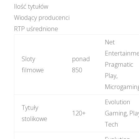
Ilość tytułów
Wiodący producenci
RTP uśrednione
Net
Entertainme
Sloty
ponad
Pragmatic
filmowe
850
Play,
Microgamin
Evolution
Tytuły
120+
Gaming, Pla
stolikowe
Tech