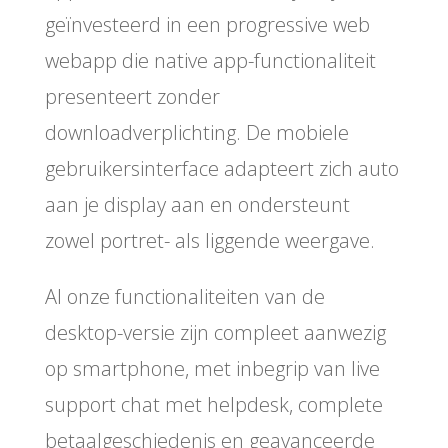
geïnvesteerd in een progressive web
webapp die native app-functionaliteit
presenteert zonder
downloadverplichting. De mobiele
gebruikersinterface adapteert zich auto
aan je display aan en ondersteunt
zowel portret- als liggende weergave.
Al onze functionaliteiten van de
desktop-versie zijn compleet aanwezig
op smartphone, met inbegrip van live
support chat met helpdesk, complete
betaalgeschiedenis en geavanceerde