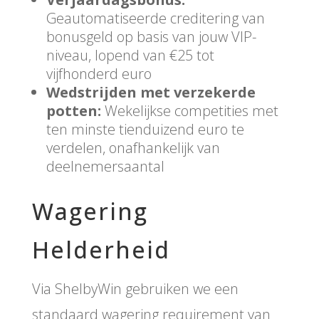
Geautomatiseerde creditering van
bonusgeld op basis van jouw VIP-
niveau, lopend van €25 tot
vijfhonderd euro
Wedstrijden met verzekerde
potten:
Wekelijkse competities met
ten minste tienduizend euro te
verdelen, onafhankelijk van
deelnemersaantal
Wagering
Helderheid
Via ShelbyWin gebruiken we een
standaard wagering requirement van