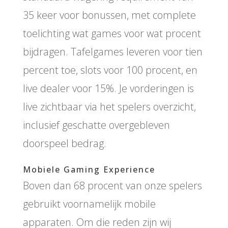
35 keer voor bonussen, met complete
toelichting wat games voor wat procent
bijdragen. Tafelgames leveren voor tien
percent toe, slots voor 100 procent, en
live dealer voor 15%. Je vorderingen is
live zichtbaar via het spelers overzicht,
inclusief geschatte overgebleven
doorspeel bedrag.
Mobiele Gaming Experience
Boven dan 68 procent van onze spelers
gebruikt voornamelijk mobile
apparaten. Om die reden zijn wij