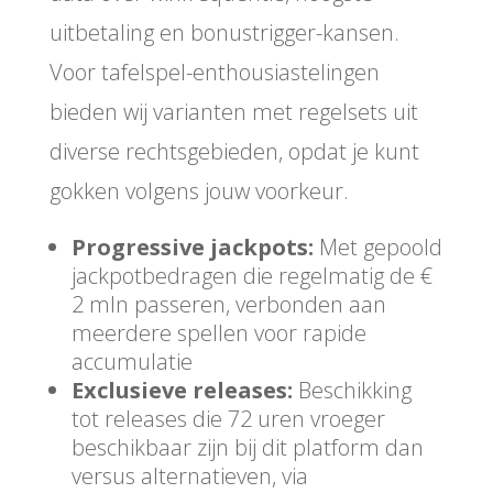
uitbetaling en bonustrigger-kansen.
Voor tafelspel-enthousiastelingen
bieden wij varianten met regelsets uit
diverse rechtsgebieden, opdat je kunt
gokken volgens jouw voorkeur.
Progressive jackpots:
Met gepoold
jackpotbedragen die regelmatig de €
2 mln passeren, verbonden aan
meerdere spellen voor rapide
accumulatie
Exclusieve releases:
Beschikking
tot releases die 72 uren vroeger
beschikbaar zijn bij dit platform dan
versus alternatieven, via