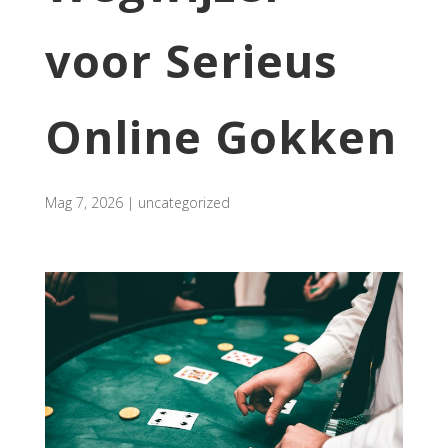
voor Serieus
Online Gokken
Mag 7, 2026
|
uncategorized