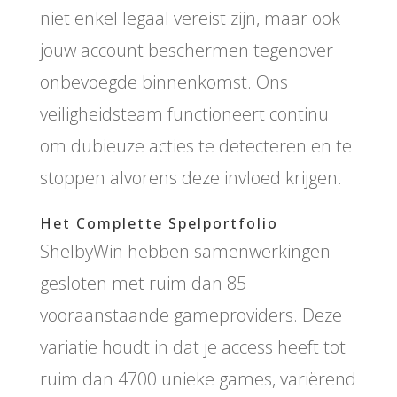
niet enkel legaal vereist zijn, maar ook
jouw account beschermen tegenover
onbevoegde binnenkomst. Ons
veiligheidsteam functioneert continu
om dubieuze acties te detecteren en te
stoppen alvorens deze invloed krijgen.
Het Complette Spelportfolio
ShelbyWin hebben samenwerkingen
gesloten met ruim dan 85
vooraanstaande gameproviders. Deze
variatie houdt in dat je access heeft tot
ruim dan 4700 unieke games, variërend