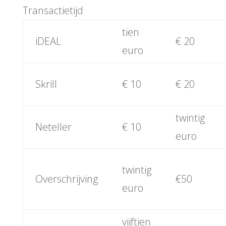
Transactietijd
tien
iDEAL
€ 20
euro
Skrill
€ 10
€ 20
twintig
Neteller
€ 10
euro
twintig
Overschrijving
€50
euro
vijftien