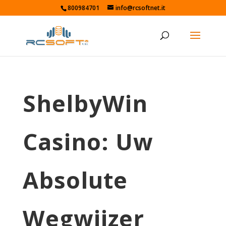
800984701
info@rcsoftnet.it
ShelbyWin
Casino: Uw
Absolute
Wegwijzer