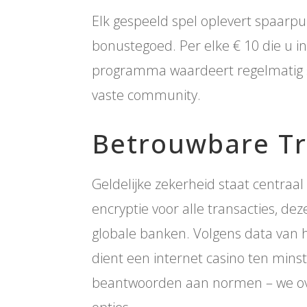
Elk gespeeld spel oplevert spaar
bonustegoed. Per elke € 10 die u inz
programma waardeert regelmatig s
vaste community.
Betrouwbare Tr
Geldelijke zekerheid staat centraal
encryptie voor alle transacties, de
globale banken. Volgens data van h
dient een internet casino ten min
beantwoorden aan normen – we over