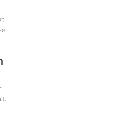
it
ze
n
r
lt,