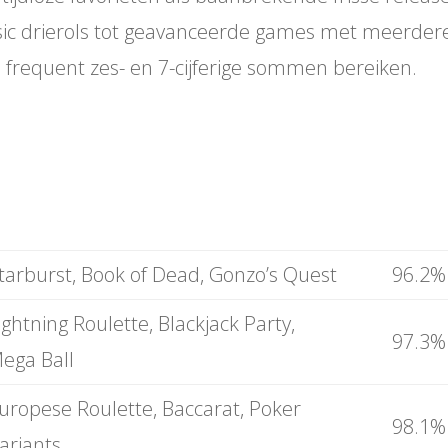
sic drierols tot geavanceerde games met meerder
 frequent zes- en 7-cijferige sommen bereiken.
tarburst, Book of Dead, Gonzo’s Quest
96.2%
ightning Roulette, Blackjack Party,
97.3%
ega Ball
uropese Roulette, Baccarat, Poker
98.1%
ariants