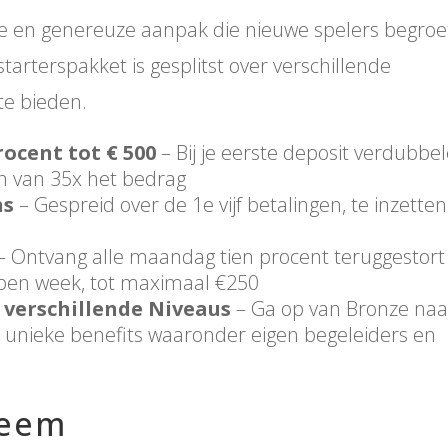
e en genereuze aanpak die nieuwe spelers begroe
arterspakket is gesplitst over verschillende
 te bieden.
ocent tot € 500
– Bij je eerste deposit verdubbe
en van 35x het bedrag
ns
– Gespreid over de 1e vijf betalingen, te inzetten
– Ontvang alle maandag tien procent teruggestort
lopen week, tot maximaal €250
verschillende Niveaus
– Ga op van Bronze naa
unieke benefits waaronder eigen begeleiders en
teem