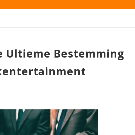
 Je Ultieme Bestemming
okentertainment