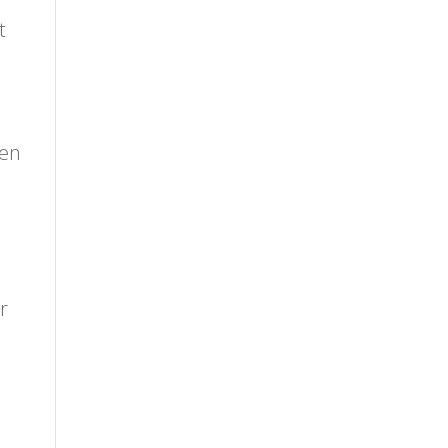
t
len
r