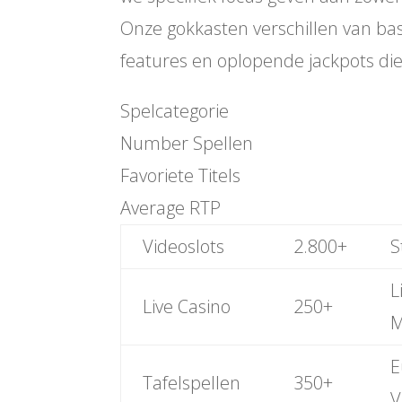
Onze gokkasten verschillen van ba
features en oplopende jackpots die
Spelcategorie
Number Spellen
Favoriete Titels
Average RTP
Videoslots
2.800+
S
L
Live Casino
250+
M
E
Tafelspellen
350+
V