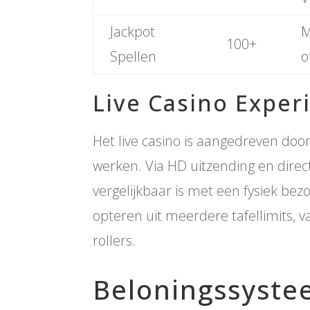
Jackpot
M
100+
Spellen
o
Live Casino Exper
Het live casino is aangedreven doo
werken. Via HD uitzending en direc
vergelijkbaar is met een fysiek be
opteren uit meerdere tafellimits, 
rollers.
Beloningssyste