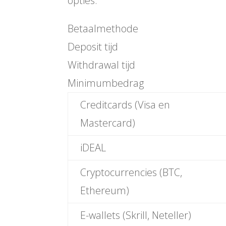
opties.
Betaalmethode
Deposit tijd
Withdrawal tijd
Minimumbedrag
Creditcards (Visa en
Mastercard)
iDEAL
Cryptocurrencies (BTC,
Ethereum)
E-wallets (Skrill, Neteller)