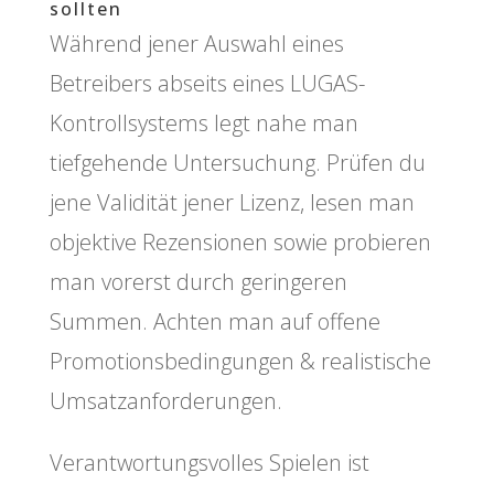
sollten
Während jener Auswahl eines
Betreibers abseits eines LUGAS-
Kontrollsystems legt nahe man
tiefgehende Untersuchung. Prüfen du
jene Validität jener Lizenz, lesen man
objektive Rezensionen sowie probieren
man vorerst durch geringeren
Summen. Achten man auf offene
Promotionsbedingungen & realistische
Umsatzanforderungen.
Verantwortungsvolles Spielen ist