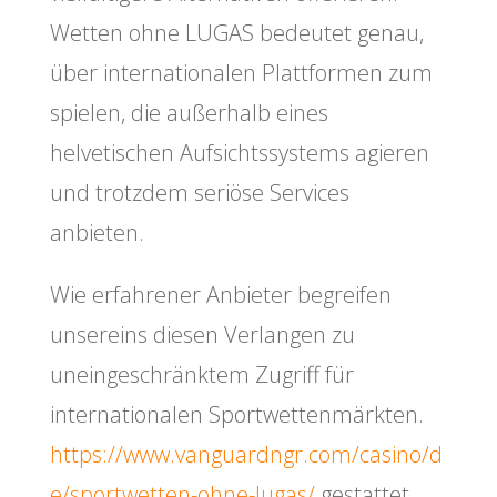
Wetten ohne LUGAS bedeutet genau,
über internationalen Plattformen zum
spielen, die außerhalb eines
helvetischen Aufsichtssystems agieren
und trotzdem seriöse Services
anbieten.
Wie erfahrener Anbieter begreifen
unsereins diesen Verlangen zu
uneingeschränktem Zugriff für
internationalen Sportwettenmärkten.
https://www.vanguardngr.com/casino/d
e/sportwetten-ohne-lugas/
gestattet