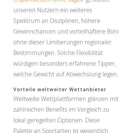
unseren Nutzern ein weiteres
Spektrum an Disziplinen, höhere
Gewinnchancen und vorteilhaftere Boni
ohne dieser Limitierungen regionaler
Bestimmungen. Solche Flexibilität
würdigen besonders erfahrene Tipper,
welche Gewicht auf Abwechslung legen.
Vorteile weltweiter Wettanbieter
Weltweite Wettplattformen glänzen mit
zahlreichen Benefits im Vergleich zu
lokal geregelten Optionen. Diese
Palette an Sportarten ist wesentlich