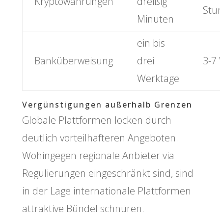
Kryptowährungen
dreißig
Stu
Minuten
ein bis
Banküberweisung
drei
3-7
Werktage
Vergünstigungen außerhalb Grenzen
Globale Plattformen locken durch
deutlich vorteilhafteren Angeboten.
Wohingegen regionale Anbieter via
Regulierungen eingeschränkt sind, sind
in der Lage internationale Plattformen
attraktive Bündel schnüren.