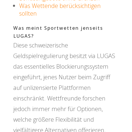
Was Wettende berücksichtigen
sollten
Was meint Sportwetten jenseits
LUGAS?
Diese schweizerische
Geldspielregulierung besitzt via LUGAS
das essentielles Blockierungssystem
eingeführt, jenes Nutzer beim Zugriff
auf unlizensierte Plattformen
einschränkt. Wettfreunde forschen
jedoch immer mehr für Optionen,
welche größere Flexibilität und
vielfältigere Alternativen offerieren.