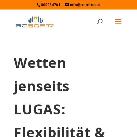
800984701
info@rcsoftnet.it
Wetten
jenseits
LUGAS:
Flexibilität &