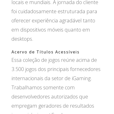
locais e mundiais. A jornada do cliente
foi cuidadosamente estruturada para
oferecer experiência agradável tanto
em dispositivos móveis quanto em
desktops.
Acervo de Títulos Acessíveis
Essa coleção de jogos reúne acima de
3.500 jogos dos principais fornecedores
internacionais da setor de iGaming.
Trabalhamos somente com
desenvolvedores autorizados que
empregam geradores de resultados