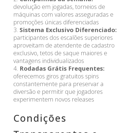
devolução em jogadas, torneios de
máquinas com valores asseguradas e
promoções únicas diferenciadas
Sistema Exclusivo Diferenciado:
participantes dos escalões superiores
aproveitam de atendente de cadastro
exclusivo, tetos de saque maiores e
vantagens individualizados
Rodadas Grátis Frequentes:
oferecemos giros gratuitos spins
constantemente para preservar a
diversão e permitir que jogadores
experimentem novos releases
Condições