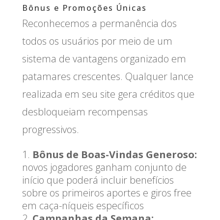
Bônus e Promoções Únicas
Reconhecemos a permanência dos
todos os usuários por meio de um
sistema de vantagens organizado em
patamares crescentes. Qualquer lance
realizada em seu site gera créditos que
desbloqueiam recompensas
progressivos.
Bônus de Boas-Vindas Generoso:
novos jogadores ganham conjunto de
início que poderá incluir benefícios
sobre os primeiros aportes e giros free
em caça-níqueis específicos
Campanhas da Semana: