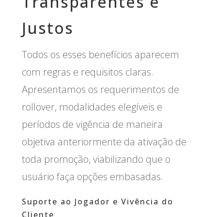
Transparentes e
Justos
Todos os esses benefícios aparecem
com regras e requisitos claras.
Apresentamos os requerimentos de
rollover, modalidades elegíveis e
períodos de vigência de maneira
objetiva anteriormente da ativação de
toda promoção, viabilizando que o
usuário faça opções embasadas.
Suporte ao Jogador e Vivência do
Cliente