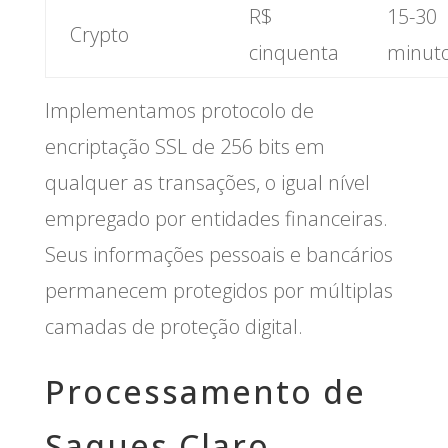
R$
15-30
Crypto
cinquenta
minut
Implementamos protocolo de
encriptação SSL de 256 bits em
qualquer as transações, o igual nível
empregado por entidades financeiras.
Seus informações pessoais e bancários
permanecem protegidos por múltiplas
camadas de proteção digital.
Processamento de
Saques Claro