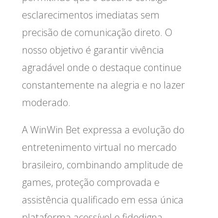
esclarecimentos imediatas sem
precisão de comunicação direto. O
nosso objetivo é garantir vivência
agradável onde o destaque continue
constantemente na alegria e no lazer
moderado.
A WinWin Bet expressa a evolução do
entretenimento virtual no mercado
brasileiro, combinando amplitude de
games, proteção comprovada e
assistência qualificado em essa única
plataforma acessível e fidedigna.