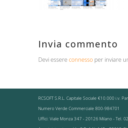
Invia commento
Devi essere
connesso
per inviare 
RCSOFT S.R.L. Capitale Sociale €10.000 i.v. Pa
Numero Verde Commerciale 800-984701
Uffici: Viale Monza 347 - 20126 Milano - Tel.