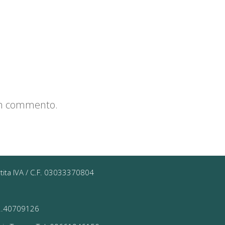
un commento.
rtita IVA / C.F. 03033370804
 02.40709126