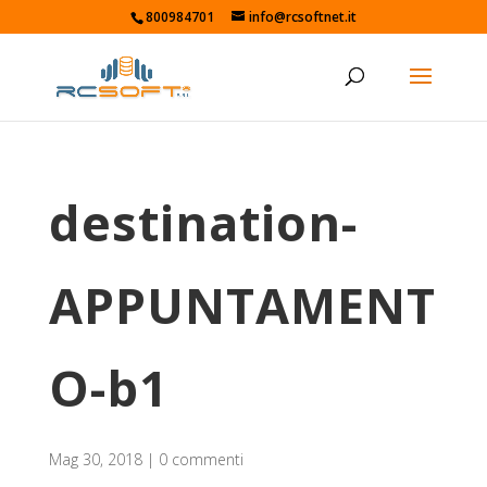
800984701
info@rcsoftnet.it
destination-
APPUNTAMENT
O-b1
Mag 30, 2018
|
0 commenti