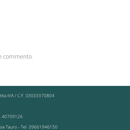
un commento.
rtita IVA / C.F. 03033370804
 02.40709126
ioia Tauro - Tel. 09661946150