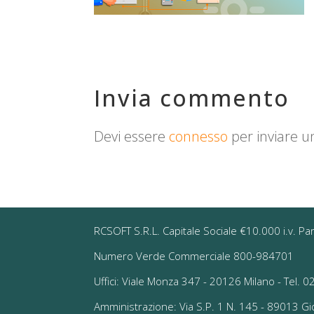
Invia commento
Devi essere
connesso
per inviare 
RCSOFT S.R.L. Capitale Sociale €10.000 i.v. Pa
Numero Verde Commerciale 800-984701
Uffici: Viale Monza 347 - 20126 Milano - Tel.
Amministrazione: Via S.P. 1 N. 145 - 89013 G