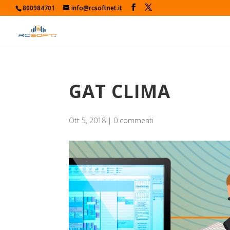
800984701
info@rcsoftnet.it
GAT CLIMA
Ott 5, 2018
|
0 commenti