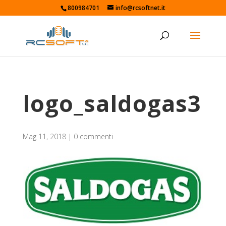
800984701
info@rcsoftnet.it
logo_saldogas3
Mag 11, 2018
|
0 commenti